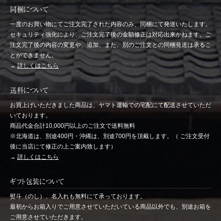
同梱について
一度のお買い物にてご注文完了された内容のみ、同梱にて発送いたします。
セキュリティ強化により、ご注文完了後の金額修正は対応出来かねます。ご
注文完了後の内容の変更や、追加、また、別のご注文との同梱発送は承るこ
とができません。
→
詳しくはこちら
送料について
お買上げいただきました商品は、ヤマト運輸での宅配にて配送させていただ
いております。
商品代金合計10,000円以上のご注文で送料無料
※北海道は、別途400円・沖縄は、別途700円を頂戴します。（ ご注文受付
後に当店にて修正の上ご案内致します）
→
詳しくはこちら
ギフト包装について
熨斗（のし）、名入れも無料にて承っております。
最初からお箱入りでご用意させていただいている商品以外でも、別途お箱を
ご用意させていただきます。