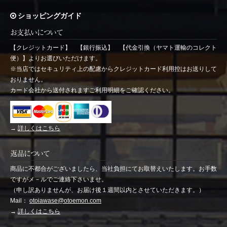
ショッピングガイド
お支払いについて
【クレジットカード】 【銀行振込】 【代金引換（ヤマト運輸のコレクト
便）】よりお選びいただけます。
※当店ではセキュリティ上の配慮からクレジットカード利用控はお送りして
おりません。
カード会社から送付されますご利用明細をご確認ください。
→
詳しくはこちら
返品について
商品に不都合がございましたら、当社負担にてお取替えいたします。お手数
ですがメ－ルでご連絡下さいませ。
（申し訳ありませんが、お届け後１週間以内とさせていただきます。）
Mail：
otoiawase@otoemon.com
→
詳しくはこちら