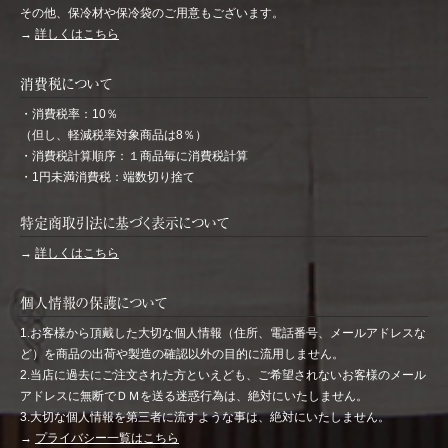
その他、保冷材や保冷袋のご用意もございます。
→
詳しくはこちら
消費税について
・消費税率：10％
（但し、軽減税率対象商品は8％）
・消費税計算順序：１商品毎に消費税計算
・1円未満消費税：端数切り捨て
特定商取引法に基づく表示について
→
詳しくはこちら
個人情報の保護について
1.お客様から頂戴した大切な個人情報（住所、電話番号、メールアドレスな
ど）を商品の出荷や製造の確認以外の目的に流用しません。
2.当店に過去にご注文された方といえども、ご希望されないお客様のメール
アドレスに無断でＤＭを送る迷惑行為は、絶対にいたしません。
3.大切な個人情報を第三者に流すような事は、絶対にいたしません。
→
プライバシー一覧はこちら