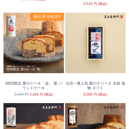
5,510
円
(税込)
割引率 8%OFF
WEB限定 栗のケーキ「楽」 栗 パ
当店一番人気 栗のテリーヌ 木箱 進
ウンドケーキ
物 ギフト
3,564
円
3,264
円
(税込)
6,060
円
(税込)