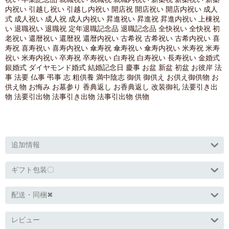
内祝い 引越し祝い 引越し内祝い 開店祝 開店祝い 開店内祝い 成人
式 成人祝い 成人祝 成人内祝い 昇進祝い 昇進祝 昇進内祝い 上棟祝
い 退職祝い 退職祝 定年退職記念品 退職記念品 全快祝い 全快祝 初
老祝い 還暦祝い 還暦祝 還暦内祝い 古希祝 古希祝い 古希内祝い 喜
寿祝 喜寿祝い 喜寿内祝い 傘寿祝 傘寿祝い 傘寿内祝い 米寿祝 米寿
祝い 米寿内祝い 卒寿祝 卒寿祝い 白寿祝 白寿祝い 長寿祝い 金婚式
銀婚式 ダイヤモンド婚式 結婚記念日 慶事 お盆 新盆 初盆 お彼岸 法
事 法要 仏事 弔事 志 粗供養 満中陰志 御供 御供え お供え御供物 お
供え物 お悔み お墓参り 香典返し お香典返し 改装御礼 法要引き出
物 法要引出物 法事引き出物 法事引出物 供物
追加情報
ギフト包装〇
配送・同梱✖
レビュー