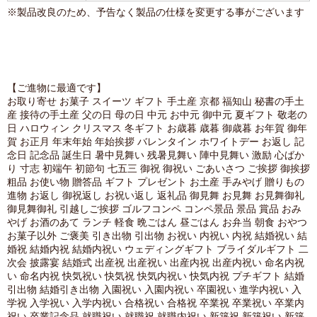
※製品改良のため、予告なく製品の仕様を変更する事がございます
【ご進物に最適です】
お取り寄せ お菓子 スイーツ ギフト 手土産 京都 福知山 秘書の手土
産 接待の手土産 父の日 母の日 中元 お中元 御中元 夏ギフト 敬老の
日 ハロウィン クリスマス 冬ギフト お歳暮 歳暮 御歳暮 お年賀 御年
賀 お正月 年末年始 年始挨拶 バレンタイン ホワイトデー お返し 記
念日 記念品 誕生日 暑中見舞い 残暑見舞い 陣中見舞い 激励 心ばか
り 寸志 初端午 初節句 七五三 御祝 御祝い ごあいさつ ご挨拶 御挨拶
粗品 お使い物 贈答品 ギフト プレゼント お土産 手みやげ 贈りもの
進物 お返し 御祝返し お祝い返し 返礼品 御見舞 お見舞 お見舞御礼
御見舞御礼 引越しご挨拶 ゴルフコンペ コンペ景品 景品 賞品 おみ
やげ お酒のあて ランチ 軽食 晩ごはん 昼ごはん お弁当 朝食 おやつ
お菓子以外 ご褒美 引き出物 引出物 お祝い 内祝い 内祝 結婚祝い 結
婚祝 結婚内祝 結婚内祝い ウェディングギフト ブライダルギフト 二
次会 披露宴 結婚式 出産祝 出産祝い 出産内祝 出産内祝い 命名内祝
い 命名内祝 快気祝い 快気祝 快気内祝い 快気内祝 プチギフト 結婚
引出物 結婚引き出物 入園祝い 入園内祝い 卒園祝い 進学内祝い 入
学祝 入学祝い 入学内祝い 合格祝い 合格祝 卒業祝 卒業祝い 卒業内
祝い 卒業記念品 就職祝い 就職祝 就職内祝い 新築祝 新築祝い 新築