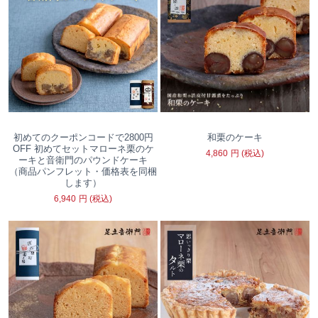
初めてのクーポンコードで2800円
和栗のケーキ
OFF 初めてセットマローネ栗のケ
4,860
円
(税込)
ーキと音衛門のパウンドケーキ
（商品パンフレット・価格表を同梱
します）
6,940
円
(税込)