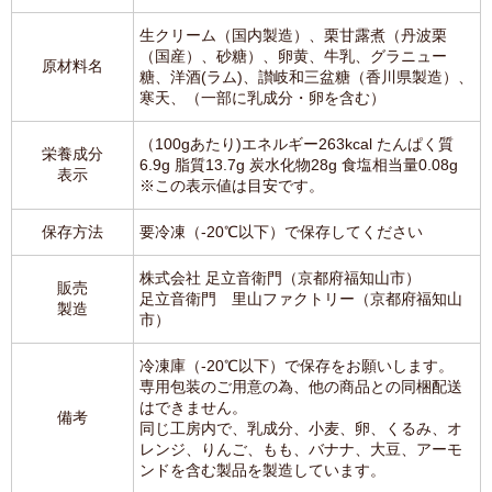
生クリーム（国内製造）、栗甘露煮（丹波栗
（国産）、砂糖）、卵黄、牛乳、グラニュー
原材料名
糖、洋酒(ラム)、讃岐和三盆糖（香川県製造）、
寒天、（一部に乳成分・卵を含む）
（100gあたり)エネルギー263kcal たんぱく質
栄養成分
6.9g 脂質13.7g 炭水化物28g 食塩相当量0.08g
表示
※この表示値は目安です。
保存方法
要冷凍（-20℃以下）で保存してください
株式会社 足立音衛門（京都府福知山市）
販売
足立音衛門 里山ファクトリー（京都府福知山
製造
市）
冷凍庫（-20℃以下）で保存をお願いします。
専用包装のご用意の為、他の商品との同梱配送
はできません。
備考
同じ工房内で、乳成分、小麦、卵、くるみ、オ
レンジ、りんご、もも、バナナ、大豆、アーモ
ンドを含む製品を製造しています。