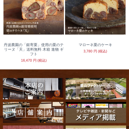
丹波農園の「銀寄栗」使用の栗のテ
マローネ栗のケーキ
リーヌ「天」送料無料 木箱 進物 ギ
3,780
円
(税込)
フト
16,470
円
(税込)