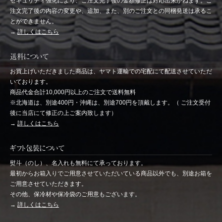
セキュリティ強化により、ご注文完了後の金額修正は対応出来かねます。ご
注文完了後の内容の変更や、追加、また、別のご注文との同梱発送は承るこ
とができません。
→
詳しくはこちら
送料について
お買上げいただきました商品は、ヤマト運輸での宅配にて配送させていただ
いております。
商品代金合計10,000円以上のご注文で送料無料
※北海道は、別途400円・沖縄は、別途700円を頂戴します。（ ご注文受付
後に当店にて修正の上ご案内致します）
→
詳しくはこちら
ギフト包装について
熨斗（のし）、名入れも無料にて承っております。
最初からお箱入りでご用意させていただいている商品以外でも、別途お箱を
ご用意させていただきます。
その他、保冷材や保冷袋のご用意もございます。
→
詳しくはこちら