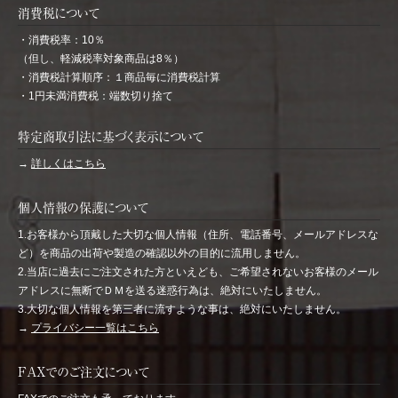
消費税について
・消費税率：10％
（但し、軽減税率対象商品は8％）
・消費税計算順序：１商品毎に消費税計算
・1円未満消費税：端数切り捨て
特定商取引法に基づく表示について
→
詳しくはこちら
個人情報の保護について
1.お客様から頂戴した大切な個人情報（住所、電話番号、メールアドレスな
ど）を商品の出荷や製造の確認以外の目的に流用しません。
2.当店に過去にご注文された方といえども、ご希望されないお客様のメール
アドレスに無断でＤＭを送る迷惑行為は、絶対にいたしません。
3.大切な個人情報を第三者に流すような事は、絶対にいたしません。
→
プライバシー一覧はこちら
FAXでのご注文について