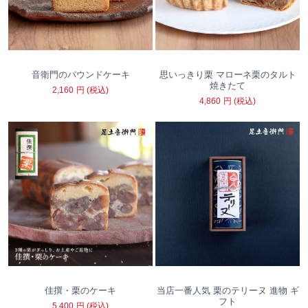
音衛門のパウンドケーキ
思いっきり栗 マローネ栗のタルト
焼きたて
2,160
円
(税込)
4,860
円
(税込)
佳撰・栗のケーキ
当店一番人気 栗のテリーヌ 進物 ギ
フト
5,400
円
(税込)