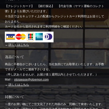
【クレジットカード】 【銀行振込】 【代金引換（ヤマト運輸のコレクト
便）】よりお選びいただけます。
※当店ではセキュリティ上の配慮からクレジットカード利用控はお送りして
おりません。
カード会社から送付されますご利用明細をご確認ください。
→
詳しくはこちら
返品について
商品に不都合がございましたら、当社負担にてお取替えいたします。お手数
ですがメ－ルでご連絡下さいませ。
（申し訳ありませんが、お届け後１週間以内とさせていただきます。）
Mail：
otoiawase@otoemon.com
→
詳しくはこちら
同梱について
一度のお買い物にてご注文完了された内容のみ、同梱にて発送いたします。