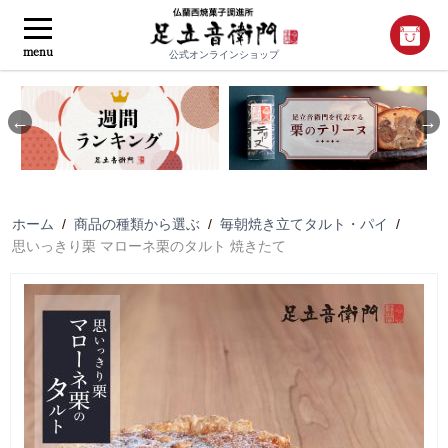
menu
公式オンラインショップ
Previous
Nex
ホーム
/
商品の種類から選ぶ
/
毎朝焼き立てタルト・パイ
/
思いっきり栗 マローネ栗のタルト 焼きたて