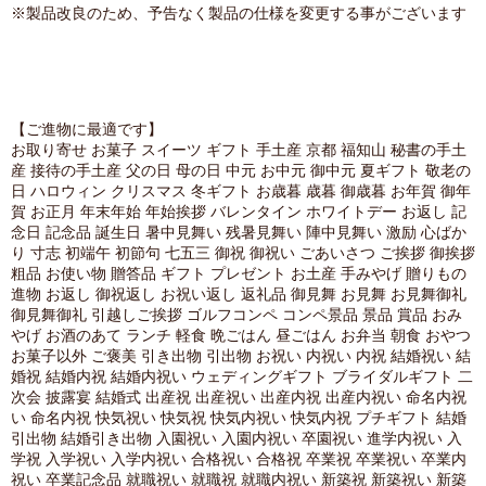
※製品改良のため、予告なく製品の仕様を変更する事がございます
【ご進物に最適です】
お取り寄せ お菓子 スイーツ ギフト 手土産 京都 福知山 秘書の手土
産 接待の手土産 父の日 母の日 中元 お中元 御中元 夏ギフト 敬老の
日 ハロウィン クリスマス 冬ギフト お歳暮 歳暮 御歳暮 お年賀 御年
賀 お正月 年末年始 年始挨拶 バレンタイン ホワイトデー お返し 記
念日 記念品 誕生日 暑中見舞い 残暑見舞い 陣中見舞い 激励 心ばか
り 寸志 初端午 初節句 七五三 御祝 御祝い ごあいさつ ご挨拶 御挨拶
粗品 お使い物 贈答品 ギフト プレゼント お土産 手みやげ 贈りもの
進物 お返し 御祝返し お祝い返し 返礼品 御見舞 お見舞 お見舞御礼
御見舞御礼 引越しご挨拶 ゴルフコンペ コンペ景品 景品 賞品 おみ
やげ お酒のあて ランチ 軽食 晩ごはん 昼ごはん お弁当 朝食 おやつ
お菓子以外 ご褒美 引き出物 引出物 お祝い 内祝い 内祝 結婚祝い 結
婚祝 結婚内祝 結婚内祝い ウェディングギフト ブライダルギフト 二
次会 披露宴 結婚式 出産祝 出産祝い 出産内祝 出産内祝い 命名内祝
い 命名内祝 快気祝い 快気祝 快気内祝い 快気内祝 プチギフト 結婚
引出物 結婚引き出物 入園祝い 入園内祝い 卒園祝い 進学内祝い 入
学祝 入学祝い 入学内祝い 合格祝い 合格祝 卒業祝 卒業祝い 卒業内
祝い 卒業記念品 就職祝い 就職祝 就職内祝い 新築祝 新築祝い 新築