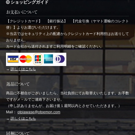
ショッピングガイド
お支払いについて
【クレジットカード】 【銀行振込】 【代金引換（ヤマト運輸のコレクト
便）】よりお選びいただけます。
※当店ではセキュリティ上の配慮からクレジットカード利用控はお送りして
おりません。
カード会社から送付されますご利用明細をご確認ください。
→
詳しくはこちら
返品について
商品に不都合がございましたら、当社負担にてお取替えいたします。お手数
ですがメ－ルでご連絡下さいませ。
（申し訳ありませんが、お届け後１週間以内とさせていただきます。）
Mail：
otoiawase@otoemon.com
→
詳しくはこちら
同梱について