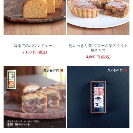
音衛門のパウンドケーキ
思いっきり栗 マローネ栗のタルト
焼きたて
2,160
円
(税込)
4,860
円
(税込)