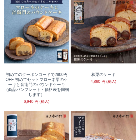
初めてのクーポンコードで2800円
和栗のケーキ
OFF 初めてセットマローネ栗のケ
4,860
円
(税込)
ーキと音衛門のパウンドケーキ
（商品パンフレット・価格表を同梱
します）
6,940
円
(税込)