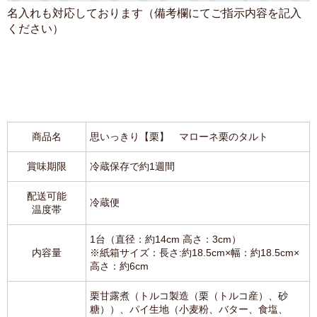
名入れも対応しております（備考欄にてご指示内容を記入
ください）
商品名
思いっきり【栗】 マローネ栗のタルト
賞味期限
冷蔵保存で約1週間
配送可能
冷蔵便
温度帯
1台（直径：約14cm 高さ：3cm）
内容量
※紙箱サイズ：長さ:約18.5cm×幅：約18.5cm×
高さ：約6cm
栗甘露煮（トルコ製造（栗（トルコ産）、砂
糖））、パイ生地（小麦粉、バター、食塩、