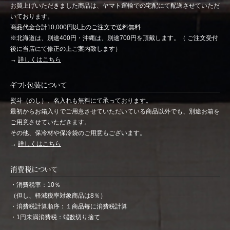
お買上げいただきました商品は、ヤマト運輸での宅配にて配送させていただ
いております。
商品代金合計10,000円以上のご注文で送料無料
※北海道は、別途400円・沖縄は、別途700円を頂戴します。（ ご注文受付
後に当店にて修正の上ご案内致します）
→
詳しくはこちら
ギフト包装について
熨斗（のし）、名入れも無料にて承っております。
最初からお箱入りでご用意させていただいている商品以外でも、別途お箱を
ご用意させていただきます。
その他、保冷材や保冷袋のご用意もございます。
→
詳しくはこちら
消費税について
・消費税率：10％
（但し、軽減税率対象商品は8％）
・消費税計算順序：１商品毎に消費税計算
・1円未満消費税：端数切り捨て