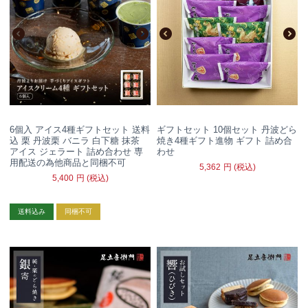
6個入 アイス4種ギフトセット 送料
ギフトセット 10個セット 丹波どら
込 栗 丹波栗 バニラ 白下糖 抹茶
焼き4種ギフト進物 ギフト 詰め合
アイス ジェラート 詰め合わせ 専
わせ
用配送の為他商品と同梱不可
5,362
円
(税込)
5,400
円
(税込)
送料込み
同梱不可