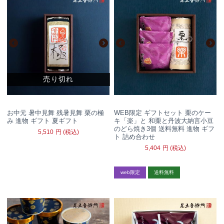
売り切れ
お中元 暑中見舞 残暑見舞 栗の極
WEB限定 ギフトセット 栗のケー
み 進物 ギフト 夏ギフト
キ「楽」と 和栗と丹波大納言小豆
のどら焼き3個 送料無料 進物 ギフ
5,510
円
(税込)
ト 詰め合わせ
5,404
円
(税込)
web限定
送料無料