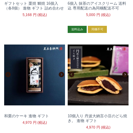
ギフトセット 栗焼 鯛焼 16個入
6個入 抹茶のアイスクリーム 送料
（各8個） 進物 ギフト 詰め合わせ
込 専用配送の為同梱配送不可
5,168
円
(税込)
5,000
円
(税込)
送料込み
同梱不可
和栗のケーキ 進物 ギフト
10個入り 丹波大納言小豆のどら焼
き。 進物 ギフト
4,970
円
(税込)
4,970
円
(税込)