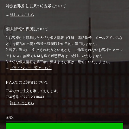
特定商取引法に基づく表示について
→
詳しくはこちら
個人情報の保護について
1.お客様から頂戴した大切な個人情報（住所、電話番号、メールアドレスな
ど）を商品の出荷や製造の確認以外の目的に流用しません。
2.当店に過去にご注文された方といえども、ご希望されないお客様のメール
アドレスに無断でＤＭを送る迷惑行為は、絶対にいたしません。
3.大切な個人情報を第三者に流すような事は、絶対にいたしません。
→
プライバシー一覧はこちら
FAXでのご注文について
FAXでのご注文も承っております。
FAX番号 : 0773-23-0643
→
詳しくはこちら
SNS