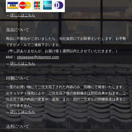
→
詳しくはこちら
返品について
商品に不都合がございましたら、当社負担にてお取替えいたします。お手数
ですがメ－ルでご連絡下さいませ。
（申し訳ありませんが、お届け後１週間以内とさせていただきます。）
Mail：
otoiawase@otoemon.com
→
詳しくはこちら
同梱について
一度のお買い物にてご注文完了された内容のみ、同梱にて発送いたします。
セキュリティ強化により、ご注文完了後の金額修正は対応出来かねます。ご
注文完了後の内容の変更や、追加、また、別のご注文との同梱発送は承るこ
とができません。
→
詳しくはこちら
送料について