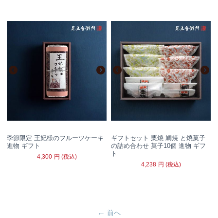
季節限定 王妃様のフルーツケーキ
ギフトセット 栗焼 鯛焼 と焼菓子
進物 ギフト
の詰め合わせ 菓子10個 進物 ギフ
ト
4,300
円
(税込)
4,238
円
(税込)
前へ