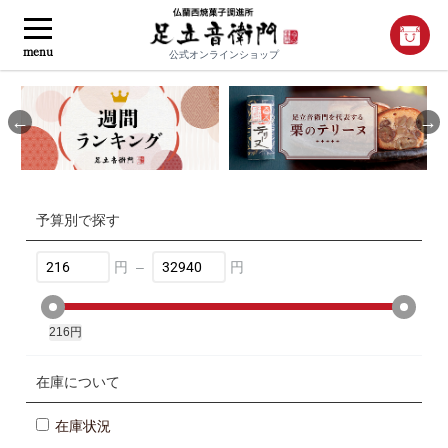
menu
公式オンラインショップ
Previous
Nex
予算別で探す
円
–
円
216
円
32940
円
在庫について
在庫状況