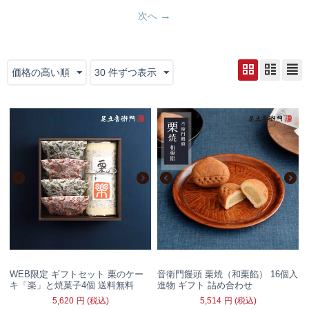
次へ
価格の高い順
30 件ずつ表示
WEB限定 ギフトセット 栗のケー
音衛門饅頭 栗焼（和栗餡） 16個入
キ「楽」と焼菓子4個 送料無料
進物 ギフト 詰め合わせ
5,620
円
(税込)
5,514
円
(税込)