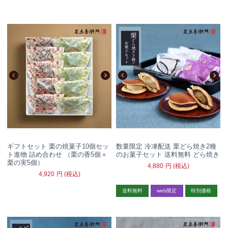
ギフトセット 栗の焼菓子10個セッ
数量限定 冷凍配送 栗どら焼き2種
ト進物 詰め合わせ （栗の香5個＋
のお菓子セット 送料無料 どら焼き
栗の実5個）
4,880
円
(税込)
4,920
円
(税込)
送料無料
web限定
特別価格