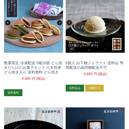
数量限定 冷凍配送 5種10個 どら焼
6個入 白下糖ジェラート 送料込 専
きだらけのお菓子セット 八女煎茶
用配送の為同梱配送不可
どら焼き入り 送料無料 どら焼き
4,880
円
(税込)
4,880
円
(税込)
送料込み
同梱不可
送料無料