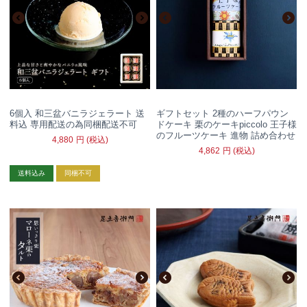
6個入 和三盆バニラジェラート 送
ギフトセット 2種のハーフパウン
料込 専用配送の為同梱配送不可
ドケーキ 栗のケーキpiccolo 王子様
のフルーツケーキ 進物 詰め合わせ
4,880
円
(税込)
4,862
円
(税込)
送料込み
同梱不可