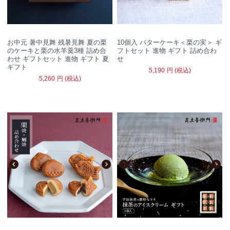
お中元 暑中見舞 残暑見舞 夏の栗
10個入 バターケーキ＜栗の実＞ ギ
のケーキと栗の水羊羹3種 詰め合
フトセット 進物 ギフト 詰め合わ
わせ ギフトセット 進物 ギフト 夏
せ
ギフト
5,190
円
(税込)
5,260
円
(税込)