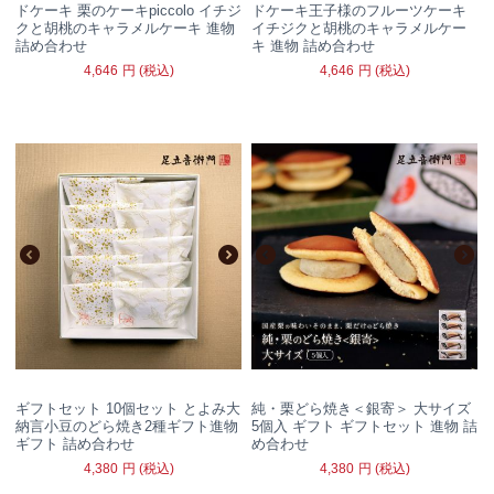
ドケーキ 栗のケーキpiccolo イチジ
ドケーキ王子様のフルーツケーキ
クと胡桃のキャラメルケーキ 進物
イチジクと胡桃のキャラメルケー
詰め合わせ
キ 進物 詰め合わせ
4,646
円
(税込)
4,646
円
(税込)
ギフトセット 10個セット とよみ大
純・栗どら焼き＜銀寄＞ 大サイズ
納言小豆のどら焼き2種ギフト進物
5個入 ギフト ギフトセット 進物 詰
ギフト 詰め合わせ
め合わせ
4,380
円
(税込)
4,380
円
(税込)