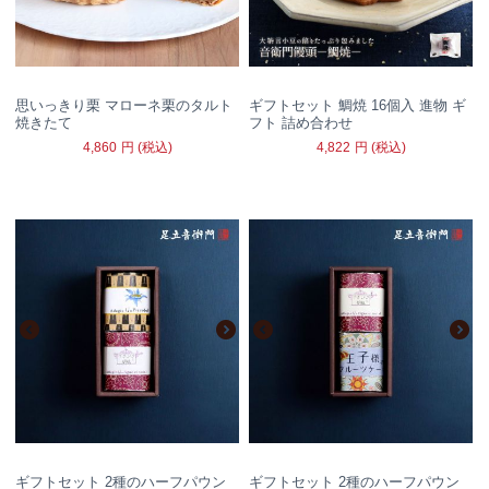
思いっきり栗 マローネ栗のタルト
ギフトセット 鯛焼 16個入 進物 ギ
焼きたて
フト 詰め合わせ
4,860
円
(税込)
4,822
円
(税込)
ギフトセット 2種のハーフパウン
ギフトセット 2種のハーフパウン