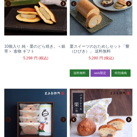
10個入り 純・栗のどら焼き。＜銀
栗スイーツのおためしセット「響
寄＞ 進物 ギフト
（ひびき）」 送料無料
5,298
円
(税込)
5,280
円
(税込)
送料無料
web限定
特別価格