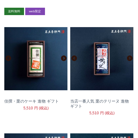
送料無料
web限定
佳撰・栗のケーキ 進物 ギフト
当店一番人気 栗のテリーヌ 進物
ギフト
5,510
円
(税込)
5,510
円
(税込)