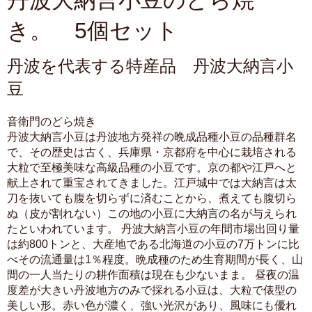
丹波大納言小豆のどら焼
き。 5個セット
丹波を代表する特産品 丹波大納言小
豆
音衛門のどら焼き
丹波大納言小豆は丹波地方発祥の晩成品種小豆の品種群名
で、その歴史は古く、兵庫県・京都府を中心に栽培される
大粒で至極美味な高級品種の小豆です。京の都や江戸へと
献上されて重宝されてきました。江戸城中では大納言は太
刀を抜いても腹を切らずに済むことから、煮えても腹切ら
ぬ（皮が割れない）この地の小豆に大納言の名が与えられ
たといわれています。 丹波大納言小豆の年間市場出回り量
は約800トンと、大産地である北海道の小豆の7万トンに比
べその流通量は1％程度。晩成種のため生育期間が長く、山
間の一人当たりの耕作面積は現在も少ないまま。 昼夜の温
度差が大きい丹波地方のみで採れる小豆は、大粒で俵型の
美しい形。赤い色が濃く、強い光沢があり、風味にも優れ