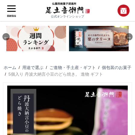
menu
公式オンラインショップ
Previous
Nex
ホーム
/
用途で選ぶ
/
ご進物・手土産・ギフト
/
個包装のお菓子
/
5個入り 丹波大納言小豆のどら焼き。 進物 ギフト