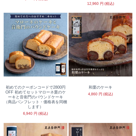
12,960
円
(税込)
初めてのクーポンコードで2800円
和栗のケーキ
OFF 初めてセットマローネ栗のケ
4,860
円
(税込)
ーキと音衛門のパウンドケーキ
（商品パンフレット・価格表を同梱
します）
6,940
円
(税込)