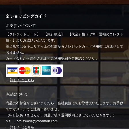
ショッピングガイド
お支払いについて
【クレジットカード】 【銀行振込】 【代金引換（ヤマト運輸のコレクト
便）】よりお選びいただけます。
※当店ではセキュリティ上の配慮からクレジットカード利用控はお送りして
おりません。
カード会社から送付されますご利用明細をご確認ください。
→
詳しくはこちら
返品について
商品に不都合がございましたら、当社負担にてお取替えいたします。お手数
ですがメ－ルでご連絡下さいませ。
（申し訳ありませんが、お届け後１週間以内とさせていただきます。）
Mail：
otoiawase@otoemon.com
→
詳しくはこちら