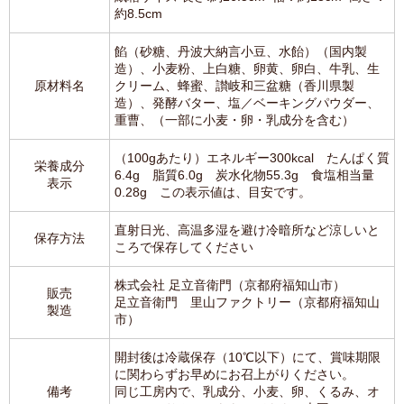
約8.5cm
餡（砂糖、丹波大納言小豆、水飴）（国内製
造）、小麦粉、上白糖、卵黄、卵白、牛乳、生
原材料名
クリーム、蜂蜜、讃岐和三盆糖（香川県製
造）、発酵バター、塩／ベーキングパウダー、
重曹、（一部に小麦・卵・乳成分を含む）
（100gあたり）エネルギー300kcal たんぱく質
栄養成分
6.4g 脂質6.0g 炭水化物55.3g 食塩相当量
表示
0.28g この表示値は、目安です。
直射日光、高温多湿を避け冷暗所など涼しいと
保存方法
ころで保存してください
株式会社 足立音衛門（京都府福知山市）
販売
足立音衛門 里山ファクトリー（京都府福知山
製造
市）
開封後は冷蔵保存（10℃以下）にて、賞味期限
に関わらずお早めにお召上がりください。
備考
同じ工房内で、乳成分、小麦、卵、くるみ、オ