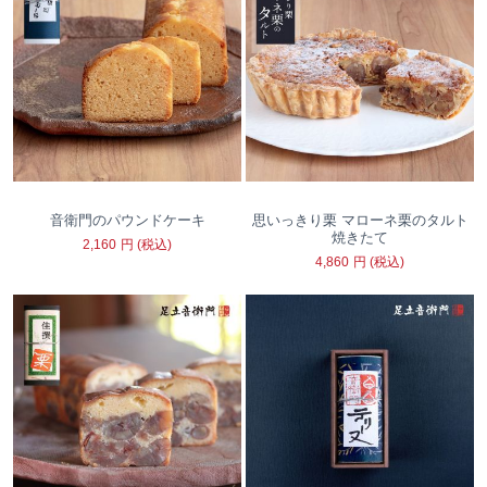
音衛門のパウンドケーキ
思いっきり栗 マローネ栗のタルト
焼きたて
2,160
円
(税込)
4,860
円
(税込)