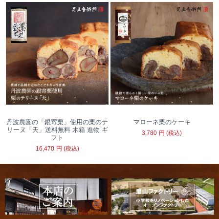
丹波農園の「銀寄栗」使用の栗のテ
マローネ栗のケーキ
リーヌ「天」送料無料 木箱 進物 ギ
3,780
円
(税込)
フト
16,470
円
(税込)