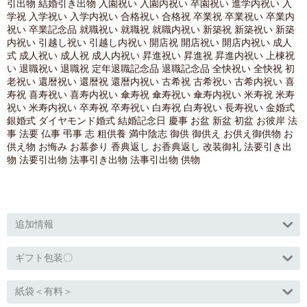
引出物 結婚引き出物 入園祝い 入園内祝い 卒園祝い 進学内祝い 入
学祝 入学祝い 入学内祝い 合格祝い 合格祝 卒業祝 卒業祝い 卒業内
祝い 卒業記念品 就職祝い 就職祝 就職内祝い 新築祝 新築祝い 新築
内祝い 引越し祝い 引越し内祝い 開店祝 開店祝い 開店内祝い 成人
式 成人祝い 成人祝 成人内祝い 昇進祝い 昇進祝 昇進内祝い 上棟祝
い 退職祝い 退職祝 定年退職記念品 退職記念品 全快祝い 全快祝 初
老祝い 還暦祝い 還暦祝 還暦内祝い 古希祝 古希祝い 古希内祝い 喜
寿祝 喜寿祝い 喜寿内祝い 傘寿祝 傘寿祝い 傘寿内祝い 米寿祝 米寿
祝い 米寿内祝い 卒寿祝 卒寿祝い 白寿祝 白寿祝い 長寿祝い 金婚式
銀婚式 ダイヤモンド婚式 結婚記念日 慶事 お盆 新盆 初盆 お彼岸 法
事 法要 仏事 弔事 志 粗供養 満中陰志 御供 御供え お供え御供物 お
供え物 お悔み お墓参り 香典返し お香典返し 改装御礼 法要引き出
物 法要引出物 法事引き出物 法事引出物 供物
追加情報
ギフト包装〇
紙袋＜有料＞