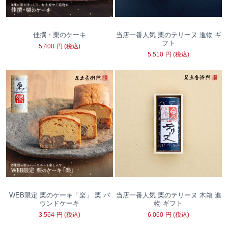
佳撰・栗のケーキ
当店一番人気 栗のテリーヌ 進物 ギ
フト
5,400
円
(税込)
5,510
円
(税込)
WEB限定 栗のケーキ「楽」 栗 パ
当店一番人気 栗のテリーヌ 木箱 進
ウンドケーキ
物 ギフト
3,564
円
(税込)
6,060
円
(税込)