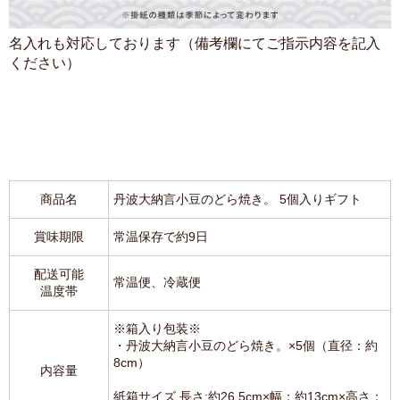
名入れも対応しております（備考欄にてご指示内容を記入
ください）
商品名
丹波大納言小豆のどら焼き。 5個入りギフト
賞味期限
常温保存で約9日
配送可能
常温便、冷蔵便
温度帯
※箱入り包装※
・丹波大納言小豆のどら焼き。×5個（直径：約
8cm）
内容量
紙箱サイズ 長さ:約26.5cm×幅：約13cm×高さ：