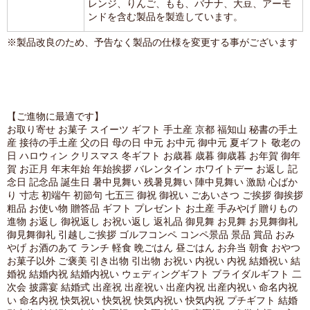
レンジ、りんご、もも、バナナ、大豆、アーモ
ンドを含む製品を製造しています。
※製品改良のため、予告なく製品の仕様を変更する事がございます
【ご進物に最適です】
お取り寄せ お菓子 スイーツ ギフト 手土産 京都 福知山 秘書の手土
産 接待の手土産 父の日 母の日 中元 お中元 御中元 夏ギフト 敬老の
日 ハロウィン クリスマス 冬ギフト お歳暮 歳暮 御歳暮 お年賀 御年
賀 お正月 年末年始 年始挨拶 バレンタイン ホワイトデー お返し 記
念日 記念品 誕生日 暑中見舞い 残暑見舞い 陣中見舞い 激励 心ばか
り 寸志 初端午 初節句 七五三 御祝 御祝い ごあいさつ ご挨拶 御挨拶
粗品 お使い物 贈答品 ギフト プレゼント お土産 手みやげ 贈りもの
進物 お返し 御祝返し お祝い返し 返礼品 御見舞 お見舞 お見舞御礼
御見舞御礼 引越しご挨拶 ゴルフコンペ コンペ景品 景品 賞品 おみ
やげ お酒のあて ランチ 軽食 晩ごはん 昼ごはん お弁当 朝食 おやつ
お菓子以外 ご褒美 引き出物 引出物 お祝い 内祝い 内祝 結婚祝い 結
婚祝 結婚内祝 結婚内祝い ウェディングギフト ブライダルギフト 二
次会 披露宴 結婚式 出産祝 出産祝い 出産内祝 出産内祝い 命名内祝
い 命名内祝 快気祝い 快気祝 快気内祝い 快気内祝 プチギフト 結婚