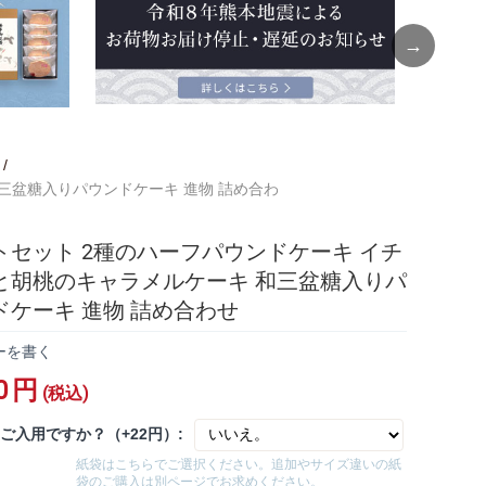
Next
/
三盆糖入りパウンドケーキ 進物 詰め合わ
トセット 2種のハーフパウンドケーキ イチ
と胡桃のキャラメルケーキ 和三盆糖入りパ
ドケーキ 進物 詰め合わせ
ーを書く
0
円
(税込)
ご入用ですか？（+22円）:
紙袋はこちらでご選択ください。追加やサイズ違いの紙
袋のご購入は別ページでお求めください。