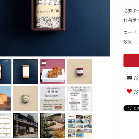
必要ポ
付与ポ
コード:
数量:
お
お