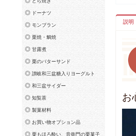
どら焼き
ドーナツ
説明
モンブラン
栗焼・鯛焼
甘露煮
栗のバターサンド
讃岐和三盆糖入りヨーグルト
和三盆サイダー
お
知覧茶
製菓材料
お買い物オプション品
栗もほろ酔い、音衛門の栗菓子