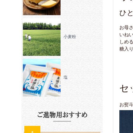
ひ
お母
いね
小麦粉
しめ
糖入
塩
セ
お熨
ご進物用おすすめ