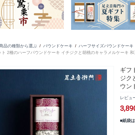
商品の種類から選ぶ
/
パウンドケーキ
/
ハーフサイズパウンドケーキ
ト 2種のハーフパウンドケーキ イチジクと胡桃のキャラメルケーキ 和
ギフ
ジク
ウン
レビュ
3,89
■紙袋は