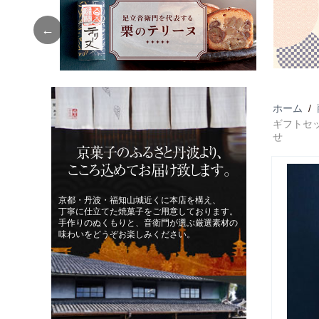
Previous
ホーム
/
ギフトセッ
せ
京菓子のふるさと丹波より、
こころ込めてお届け致します。
京都・丹波・福知山城近くに本店を構え、
丁寧に仕立てた焼菓子をご用意しております。
手作りのぬくもりと、音衛門が選ぶ厳選素材の
味わいをどうぞお楽しみください。