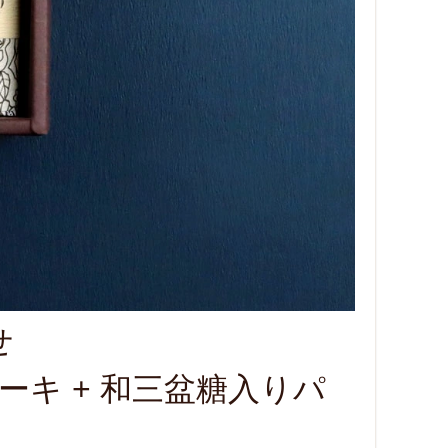
せ
キ + 和三盆糖入りパ