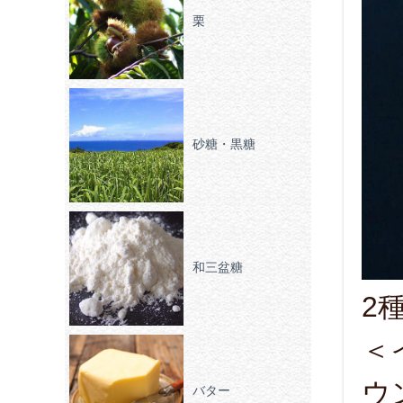
栗
砂糖・黒糖
和三盆糖
2
＜
ウ
バター