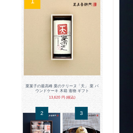
栗菓子の最高峰 栗のテリーヌ「天」 栗 パ
ウンドケーキ 木箱 進物 ギフト
13,620
円
(税込)