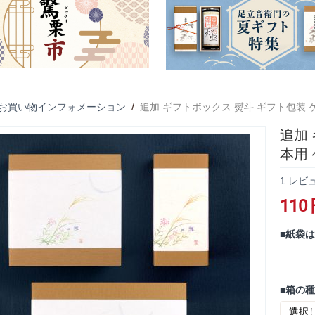
お買い物インフォメーション
/
追加 ギフトボックス 熨斗 ギフト包装 
追加
本用
1 レビ
110
■紙袋は
■箱の