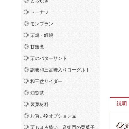
どら焼き
ドーナツ
モンブラン
栗焼・鯛焼
甘露煮
栗のバターサンド
讃岐和三盆糖入りヨーグルト
和三盆サイダー
知覧茶
説明
製菓材料
お買い物オプション品
化
栗もほろ酔い、音衛門の栗菓子