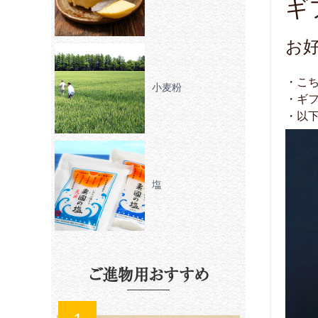
ギ
お
・こ
小麦粉
・ギ
・以
塩
ご進物用おすすめ