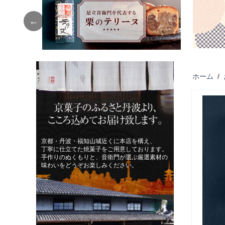
Previous
ホーム
/
京菓子のふるさと丹波より、
こころ込めてお届け致します。
京都・丹波・福知山城近くに本店を構え、
丁寧に仕立てた焼菓子をご用意しております。
手作りのぬくもりと、音衛門が選ぶ厳選素材の
味わいをどうぞお楽しみください。