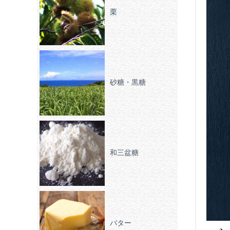
栗
砂糖・黒糖
和三盆糖
バター