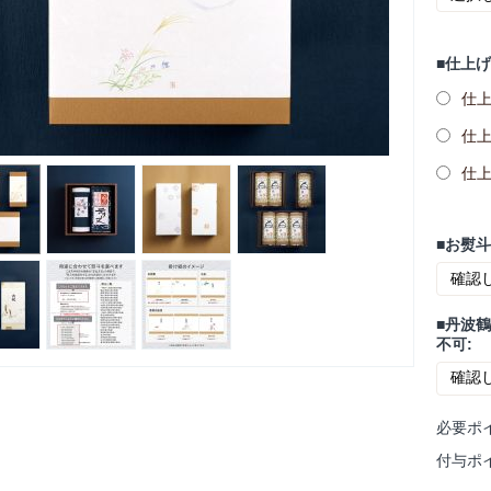
■仕上
仕上
仕上
仕上
■お熨
■丹波
不可:
必要ポ
付与ポ