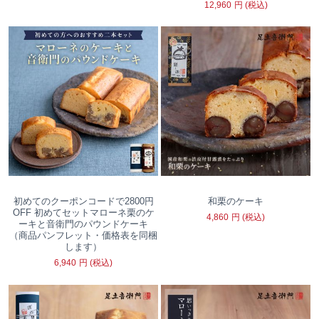
12,960
円
(税込)
初めてのクーポンコードで2800円
和栗のケーキ
OFF 初めてセットマローネ栗のケ
4,860
円
(税込)
ーキと音衛門のパウンドケーキ
（商品パンフレット・価格表を同梱
します）
6,940
円
(税込)