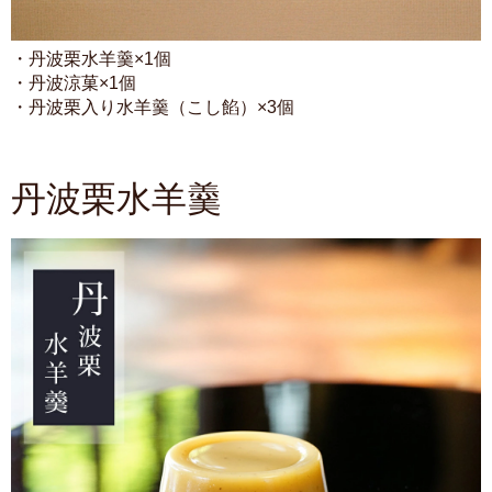
・丹波栗水羊羹×1個
・丹波涼菓×1個
・丹波栗入り水羊羹（こし餡）×3個
丹波栗水羊羹