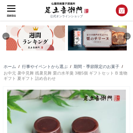
menu
公式オンラインショップ
Previous
Nex
ホーム
/
行事やイベントから選ぶ
/
期間・季節限定のお菓子
/
お中元 暑中見舞 残暑見舞 栗の水羊羹 3種5個 ギフトセット B 進物
ギフト 夏ギフト 詰め合わせ