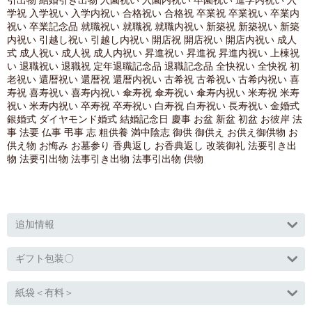
引出物 結婚引き出物 入園祝い 入園内祝い 卒園祝い 進学内祝い 入
学祝 入学祝い 入学内祝い 合格祝い 合格祝 卒業祝 卒業祝い 卒業内
祝い 卒業記念品 就職祝い 就職祝 就職内祝い 新築祝 新築祝い 新築
内祝い 引越し祝い 引越し内祝い 開店祝 開店祝い 開店内祝い 成人
式 成人祝い 成人祝 成人内祝い 昇進祝い 昇進祝 昇進内祝い 上棟祝
い 退職祝い 退職祝 定年退職記念品 退職記念品 全快祝い 全快祝 初
老祝い 還暦祝い 還暦祝 還暦内祝い 古希祝 古希祝い 古希内祝い 喜
寿祝 喜寿祝い 喜寿内祝い 傘寿祝 傘寿祝い 傘寿内祝い 米寿祝 米寿
祝い 米寿内祝い 卒寿祝 卒寿祝い 白寿祝 白寿祝い 長寿祝い 金婚式
銀婚式 ダイヤモンド婚式 結婚記念日 慶事 お盆 新盆 初盆 お彼岸 法
事 法要 仏事 弔事 志 粗供養 満中陰志 御供 御供え お供え御供物 お
供え物 お悔み お墓参り 香典返し お香典返し 改装御礼 法要引き出
物 法要引出物 法事引き出物 法事引出物 供物
追加情報
ギフト包装〇
紙袋＜有料＞