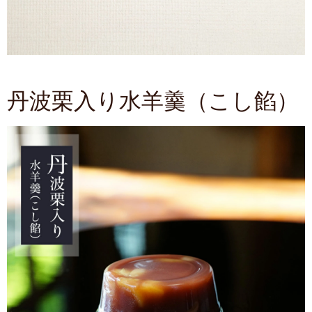
丹波栗入り水羊羹（こし餡）