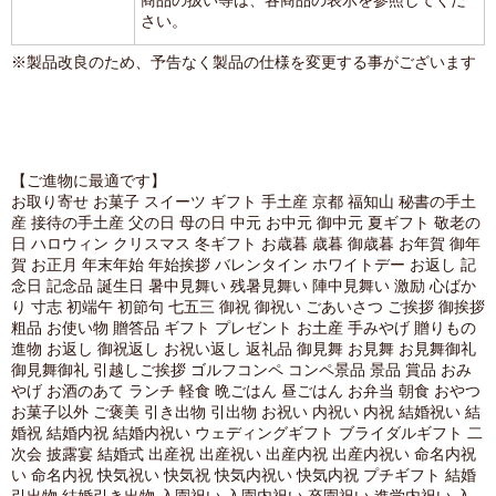
商品の扱い等は、各商品の表示を参照してくだ
さい。
※製品改良のため、予告なく製品の仕様を変更する事がございます
【ご進物に最適です】
お取り寄せ お菓子 スイーツ ギフト 手土産 京都 福知山 秘書の手土
産 接待の手土産 父の日 母の日 中元 お中元 御中元 夏ギフト 敬老の
日 ハロウィン クリスマス 冬ギフト お歳暮 歳暮 御歳暮 お年賀 御年
賀 お正月 年末年始 年始挨拶 バレンタイン ホワイトデー お返し 記
念日 記念品 誕生日 暑中見舞い 残暑見舞い 陣中見舞い 激励 心ばか
り 寸志 初端午 初節句 七五三 御祝 御祝い ごあいさつ ご挨拶 御挨拶
粗品 お使い物 贈答品 ギフト プレゼント お土産 手みやげ 贈りもの
進物 お返し 御祝返し お祝い返し 返礼品 御見舞 お見舞 お見舞御礼
御見舞御礼 引越しご挨拶 ゴルフコンペ コンペ景品 景品 賞品 おみ
やげ お酒のあて ランチ 軽食 晩ごはん 昼ごはん お弁当 朝食 おやつ
お菓子以外 ご褒美 引き出物 引出物 お祝い 内祝い 内祝 結婚祝い 結
婚祝 結婚内祝 結婚内祝い ウェディングギフト ブライダルギフト 二
次会 披露宴 結婚式 出産祝 出産祝い 出産内祝 出産内祝い 命名内祝
い 命名内祝 快気祝い 快気祝 快気内祝い 快気内祝 プチギフト 結婚