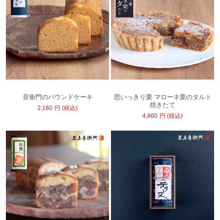
音衛門のパウンドケーキ
思いっきり栗 マローネ栗のタルト
焼きたて
2,160
円
(税込)
4,860
円
(税込)