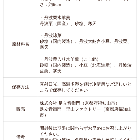
さ：約6cm
・丹波栗水羊羹
丹波栗（国産）、砂糖、寒天
・丹波涼菓
砂糖（国内製造）、丹波大納言小豆、丹波栗、
原材料名
寒天
・丹波栗入り水羊羹（こし餡）
砂糖（国内製造）、小豆（北海道産）、丹波渋
皮栗、寒天
直射日光、高温多湿を避け冷暗所など涼しいと
保存方法
ころで保存してください
株式会社 足立音衛門（京都府福知山市）
販売
足立音衛門 里山ファクトリー（京都府福知山
市）
開封後は期限に関わらずお早めにお召し上がり
ください。
備考