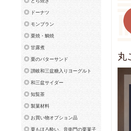
どら焼き
ドーナツ
モンブラン
栗焼・鯛焼
甘露煮
丸
栗のバターサンド
讃岐和三盆糖入りヨーグルト
和三盆サイダー
知覧茶
製菓材料
お買い物オプション品
栗もほろ酔い、音衛門の栗菓子