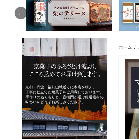
Previous
ホーム
/
京菓子のふるさと丹波より、
こころ込めてお届け致します。
京都・丹波・福知山城近くに本店を構え、
丁寧に仕立てた焼菓子をご用意しております。
手作りのぬくもりと、音衛門が選ぶ厳選素材の
味わいをどうぞお楽しみください。