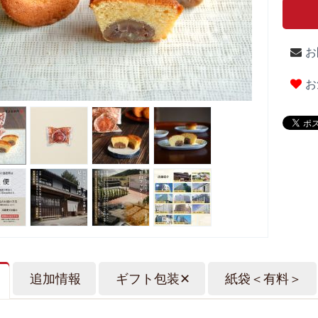
お
お
追加情報
ギフト包装✕
紙袋＜有料＞