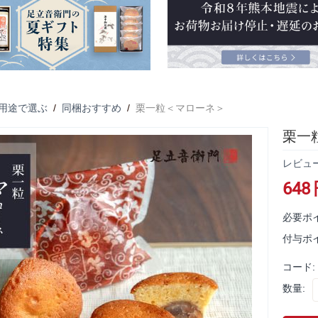
用途で選ぶ
/
同梱おすすめ
/
栗一粒＜マローネ＞
栗一
レビュ
648
必要ポ
付与ポ
コード:
数量: