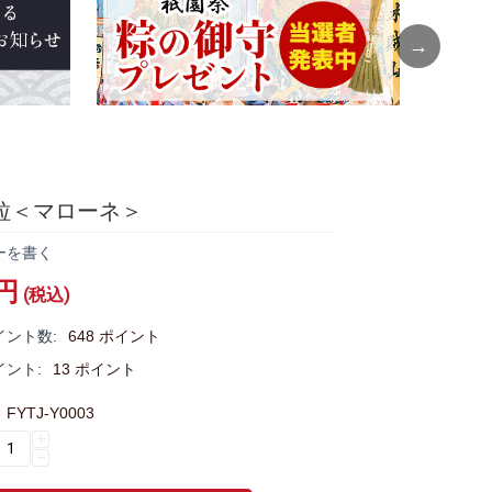
Next
粒＜マローネ＞
ーを書く
円
(税込)
イント数:
648 ポイント
イント:
13 ポイント
FYTJ-Y0003
+
−