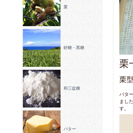
栗
砂糖・黒糖
栗
栗
和三盆糖
バタ
まし
す。
バター