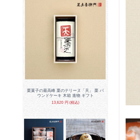
栗菓子の最高峰 栗のテリーヌ「天」 栗 パ
ウンドケーキ 木箱 進物 ギフト
13,620
円
(税込)