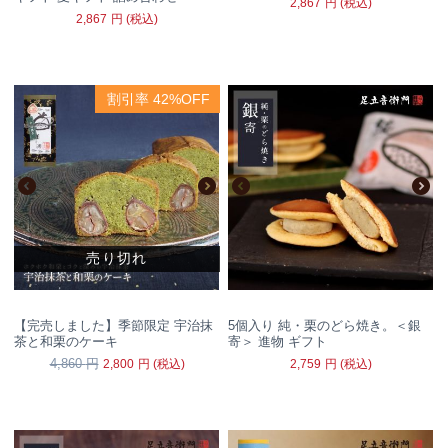
2,867
円
(税込)
2,867
円
(税込)
割引率 42%OFF
売り切れ
【完売しました】季節限定 宇治抹
5個入り 純・栗のどら焼き。＜銀
茶と和栗のケーキ
寄＞ 進物 ギフト
4,860
円
2,800
円
(税込)
2,759
円
(税込)