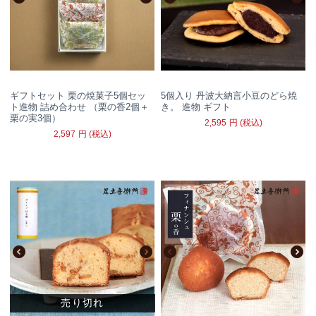
ギフトセット 栗の焼菓子5個セッ
5個入り 丹波大納言小豆のどら焼
ト進物 詰め合わせ （栗の香2個＋
き。 進物 ギフト
栗の実3個）
2,595
円
(税込)
2,597
円
(税込)
売り切れ