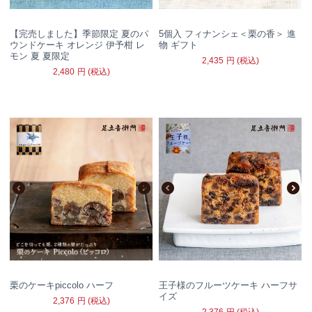
【完売しました】季節限定 夏のパ
5個入 フィナンシェ＜栗の香＞ 進
ウンドケーキ オレンジ 伊予柑 レ
物 ギフト
モン 夏 夏限定
2,435
円
(税込)
2,480
円
(税込)
栗のケーキpiccolo ハーフ
王子様のフルーツケーキ ハーフサ
イズ
2,376
円
(税込)
2,376
円
(税込)