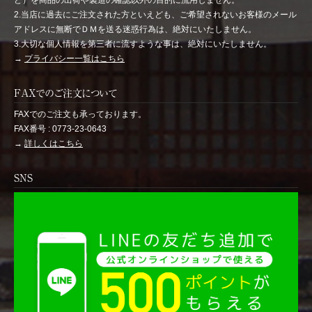
ど）を商品の出荷や製造の確認以外の目的に流用しません。
2.当店に過去にご注文された方といえども、ご希望されないお客様のメール
アドレスに無断でＤＭを送る迷惑行為は、絶対にいたしません。
3.大切な個人情報を第三者に流すような事は、絶対にいたしません。
→
プライバシー一覧はこちら
FAXでのご注文について
FAXでのご注文も承っております。
FAX番号 : 0773-23-0643
→
詳しくはこちら
SNS