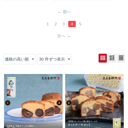
前へ
1
2
3
4
5
次へ
価格の高い順
30 件ずつ表示