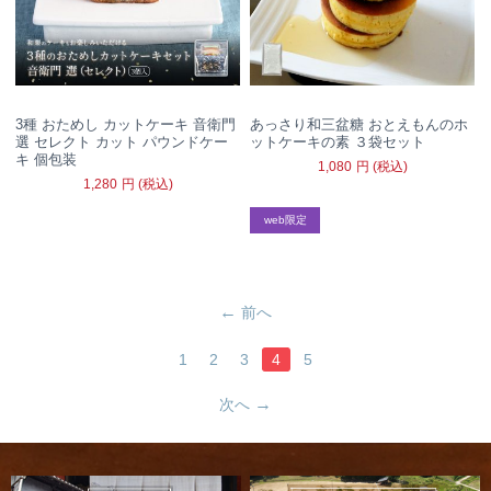
3種 おためし カットケーキ 音衛門
あっさり和三盆糖 おとえもんのホ
選 セレクト カット パウンドケー
ットケーキの素 ３袋セット
キ 個包装
1,080
円
(税込)
1,280
円
(税込)
web限定
前へ
1
2
3
4
5
次へ