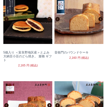
5個入り ＜富良野地区産＞とよみ
音衛門のパウンドケーキ
大納言小豆のどら焼き。 進物 ギフ
2,160
円
(税込)
ト
2,165
円
(税込)