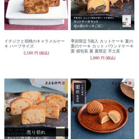
イチジクと胡桃のキャラメルケー
季節限定 5個入 カットケーキ 夏の
キ ハーフサイズ
栗のケーキ カット パウンドケーキ
栗 個包装 夏 夏限定 手土産
2,160
円
(税込)
1,880
円
(税込)
売り切れ