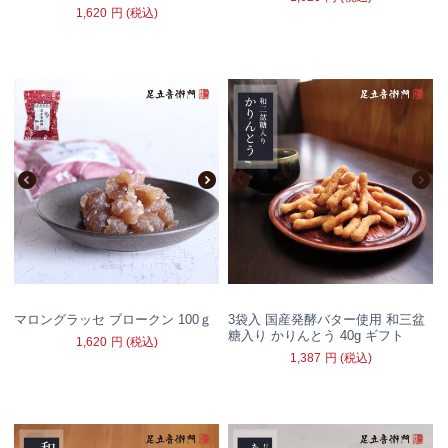
1,620
円
(税込)
マロングラッセ ブロークン 100ｇ
3袋入 国産発酵バター使用 和三盆
糖入り かりんとう 40g ギフト
1,620
円
(税込)
1,387
円
(税込)