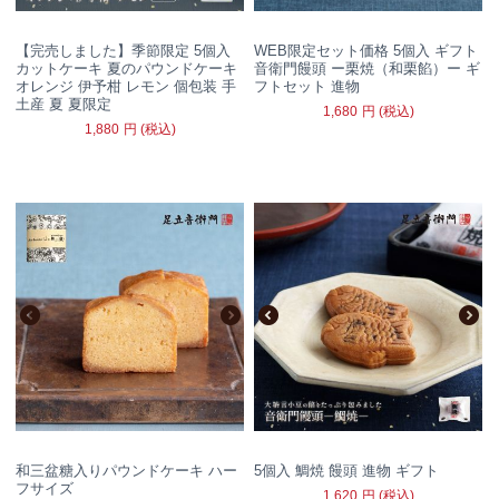
【完売しました】季節限定 5個入
WEB限定セット価格 5個入 ギフト
カットケーキ 夏のパウンドケーキ
音衛門饅頭 ー栗焼（和栗餡）ー ギ
オレンジ 伊予柑 レモン 個包装 手
フトセット 進物
土産 夏 夏限定
1,680
円
(税込)
1,880
円
(税込)
和三盆糖入りパウンドケーキ ハー
5個入 鯛焼 饅頭 進物 ギフト
フサイズ
1,620
円
(税込)