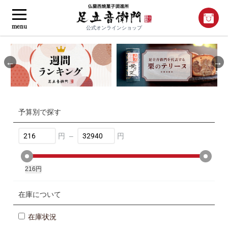
menu
公式オンラインショップ
Previous
Nex
予算別で探す
円
–
円
216
円
32940
円
在庫について
在庫状況