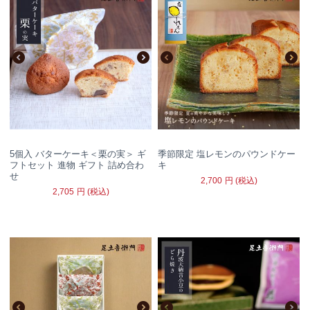
5個入 バターケーキ＜栗の実＞ ギ
季節限定 塩レモンのパウンドケー
フトセット 進物 ギフト 詰め合わ
キ
せ
2,700
円
(税込)
2,705
円
(税込)