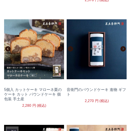
5個入 カットケーキ マローネ栗の
音衛門のパウンドケーキ 進物 ギフ
ケーキ カット パウンドケーキ 個
ト
包装 手土産
2,270
円
(税込)
2,280
円
(税込)