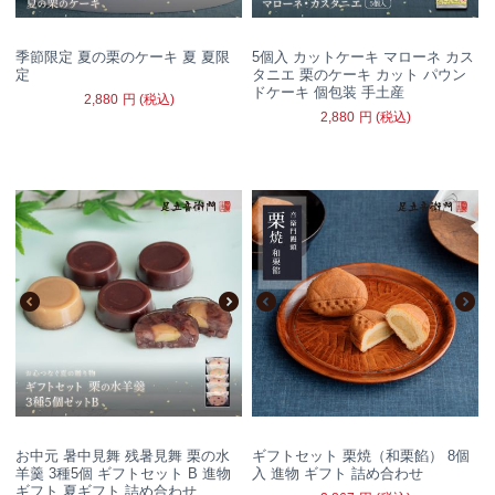
季節限定 夏の栗のケーキ 夏 夏限
5個入 カットケーキ マローネ カス
定
タニエ 栗のケーキ カット パウン
ドケーキ 個包装 手土産
2,880
円
(税込)
2,880
円
(税込)
お中元 暑中見舞 残暑見舞 栗の水
ギフトセット 栗焼（和栗餡） 8個
羊羹 3種5個 ギフトセット B 進物
入 進物 ギフト 詰め合わせ
ギフト 夏ギフト 詰め合わせ