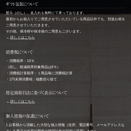
ギフト包装について
熨斗（のし）、名入れも無料にて承っております。
最初からお箱入りでご用意させていただいている商品以外でも、別途お箱を
ご用意させていただきます。
その他、保冷材や保冷袋のご用意もございます。
→
詳しくはこちら
消費税について
・消費税率：10％
（但し、軽減税率対象商品は8％）
・消費税計算順序：１商品毎に消費税計算
・1円未満消費税：端数切り捨て
特定商取引法に基づく表示について
→
詳しくはこちら
個人情報の保護について
1.お客様から頂戴した大切な個人情報（住所、電話番号、メールアドレスな