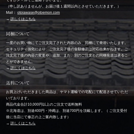
ですがメ－ルでご連絡下さいませ。
（申し訳ありませんが、お届け後１週間以内とさせていただきます。）
Mail：
otoiawase@otoemon.com
→
詳しくはこちら
同梱について
一度のお買い物にてご注文完了された内容のみ、同梱にて発送いたします。
セキュリティ強化により、ご注文完了後の金額修正は対応出来かねます。ご
注文完了後の内容の変更や、追加、また、別のご注文との同梱発送は承るこ
とができません。
→
詳しくはこちら
送料について
お買上げいただきました商品は、ヤマト運輸での宅配にて配送させていただ
いております。
商品代金合計10,000円以上のご注文で送料無料
※北海道は、別途400円・沖縄は、別途700円を頂戴します。（ ご注文受付
後に当店にて修正の上ご案内致します）
→
詳しくはこちら