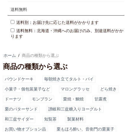
送料無料
送料別：お届け先に応じた送料がかかります
送料無料：北海道・沖縄へのお届けのみ、別途送料がかか
ります
ホーム
/
商品の種類から選ぶ
商品の種類から選ぶ
パウンドケーキ
毎朝焼き立てタルト・パイ
小菓子・個包装菓子など
マロングラッセ
どら焼き
ドーナツ
モンブラン
栗焼・鯛焼
甘露煮
栗のバターサンド
讃岐和三盆糖入りヨーグルト
和三盆サイダー
知覧茶
製菓材料
お買い物オプション品
栗もほろ酔い、音衛門の栗菓子