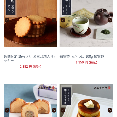
数量限定 15枚入り 和三盆糖入りク
知覧茶 あさつゆ 100g 知覧茶
ッキー
1,350
円
(税込)
1,382
円
(税込)